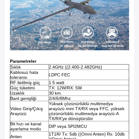
Parametreler
Sıklık
2.4GHz ((2.400-2.482GHz)
Kablosuz hata
LDPC FEC
toleransı
RF iletilmiş güç
1.5 watt
Güç tüketimi
TX: 12W/RX: 5W
Uzaklık
30 km.
Bant genişliği
2/4/6/8Mhz
Yüksek çözünürlüklü multimedya
Video Giriş/Çıkış
arayüzü mini TX/RX veya FFC, yüksek
Arayüzü
çözünürlüklü multimedya arayüzü-A
TX/RX'ye dönüştürülür
Bit hızı ve kanal
DIP veya SPI2MCU
ayarlama modu
1T1R/ Tx: 5db ((Omni Anten) Rx: 10db
Anten
((Omni Anten)