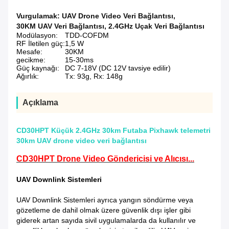
Vurgulamak:
UAV Drone Video Veri Bağlantısı
,
30KM UAV Veri Bağlantısı
,
2.4GHz Uçak Veri Bağlantısı
Modülasyon:
TDD-COFDM
RF İletilen güç:
1,5 W
Mesafe:
30KM
gecikme:
15-30ms
Güç kaynağı:
DC 7-18V (DC 12V tavsiye edilir)
Ağırlık:
Tx: 93g, Rx: 148g
Açıklama
CD30HPT Küçük 2.4GHz 30km Futaba Pixhawk telemetri
30km UAV drone video veri bağlantısı
CD30HPT Drone Video Göndericisi ve Alıcısı...
UAV Downlink Sistemleri
UAV Downlink Sistemleri ayrıca yangın söndürme veya
gözetleme de dahil olmak üzere güvenlik dışı işler gibi
giderek artan sayıda sivil uygulamalarda da kullanılır ve