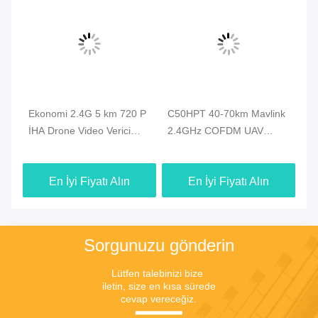
e
Ekonomi 2.4G 5 km 720 P
C50HPT 40-70km Mavlink
C5
uz
İHA Drone Video Verici
2.4GHz COFDM UAV
ba
a
HDMI Video ve Dubleks
Video Göndericisi Ultra
CO
Veri Bağlantısı
uzun menzilli UP/Downlink
ve
En İyi Fiyatı Alın
En İyi Fiyatı Alın
Sorgunuzu gönderin
Lütfen talebinizi bize 
iletin, size en kısa sürede 
cevap vereceğiz.