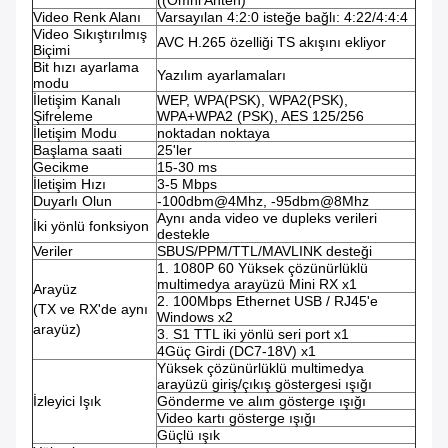
Video Renk Alanı
Varsayılan 4:2:0 isteğe bağlı: 4:22/4:4:4
Video Sıkıştırılmış
AVC H.265 özelliği TS akışını ekliyor
Biçimi
Bit hızı ayarlama
Yazılım ayarlamaları
modu
İletişim Kanalı
WEP, WPA(PSK), WPA2(PSK),
Şifreleme
WPA+WPA2 (PSK), AES 125/256
İletişim Modu
noktadan noktaya
Başlama saati
25'ler
Gecikme
15-30 ms
İletişim Hızı
3-5 Mbps
Duyarlı Olun
-100dbm@4Mhz, -95dbm@8Mhz
Aynı anda video ve dupleks verileri
İki yönlü fonksiyon
destekle
Veriler
SBUS/PPM/TTL/MAVLINK desteği
1. 1080P 60 Yüksek çözünürlüklü
multimedya arayüzü Mini RX x1
Arayüz
2. 100Mbps Ethernet USB / RJ45'e
(TX ve RX'de aynı
Windows x2
arayüz)
3. S1 TTL iki yönlü seri port x1
4Güç Girdi (DC7-18V) x1
Yüksek çözünürlüklü multimedya
arayüzü giriş/çıkış göstergesi ışığı
İzleyici Işık
Gönderme ve alım gösterge ışığı
Video kartı gösterge ışığı
Güçlü ışık