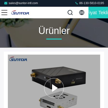
sales@suntor-intl.com
86-130-5810-0195
Fiyat Tekli
Ürünler