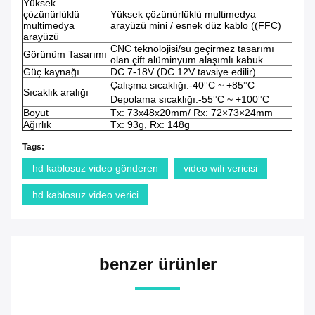
Yüksek
çözünürlüklü
Yüksek çözünürlüklü multimedya
multimedya
arayüzü mini / esnek düz kablo ((FFC)
arayüzü
CNC teknolojisi/su geçirmez tasarımı
Görünüm Tasarımı
olan çift alüminyum alaşımlı kabuk
Güç kaynağı
DC 7-18V (DC 12V tavsiye edilir)
Çalışma sıcaklığı:-40°C ~ +85°C
Sıcaklık aralığı
Depolama sıcaklığı:-55°C ~ +100°C
Boyut
Tx: 73x48x20mm/ Rx: 72×73×24mm
Ağırlık
Tx: 93g, Rx: 148g
Tags:
hd kablosuz video gönderen
video wifi vericisi
hd kablosuz video verici
benzer ürünler