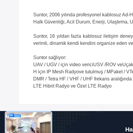
Suntor, 2006 yılında profesyonel kablosuz Ad-Ho
Halk Güvenliği, Acil Durum, Enerji, Ulaştırma, Uti
Suntor, 16 yıldan fazla kablosuz iletişim deney
verimli, dinamik kendi kendini organize eden ve 
Suntor sağlıyor:
UAV / UGV / için video verici
USV /
ROV ve
Uça
H için IP Mesh Radyo
ve tutulmuş / M
Paket / V
T
DMR / Tetra HF / VHF / UHF frekans aralığında 
LTE Hibrit Radyo ve Özel LTE Radyo
Ha