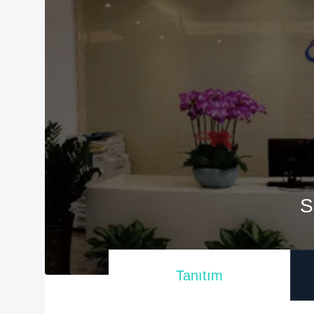
S
Tanıtım