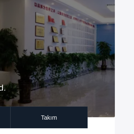
d.
Takım