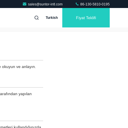
sales@suntor-intl.com
86-130-5810-0195
Fiyat Teklifi
Turkish
ce okuyun ve anlayın.
tarafından yapılan
metleri kullandığınızda,