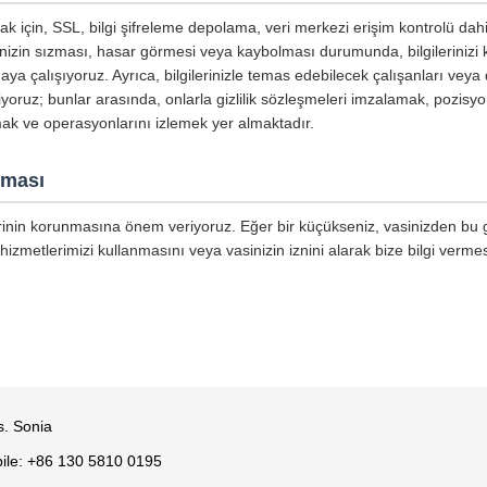
mak için, SSL, bilgi şifreleme depolama, veri merkezi erişim kontrolü dahi
inizin sızması, hasar görmesi veya kaybolması durumunda, bilgilerinizi
aya çalışıyoruz. Ayrıca, bilgilerinizle temas edebilecek çalışanları veya 
tiyoruz; bunlar arasında, onlarla gizlilik sözleşmeleri imzalamak, pozisyo
mak ve operasyonlarını izlemek yer almaktadır.
nması
lerinin korunmasına önem veriyoruz. Eğer bir küçükseniz, vasinizden bu giz
hizmetlerimizi kullanmasını veya vasinizin iznini alarak bize bilgi vermes
s. Sonia
ile: +86 130 5810 0195