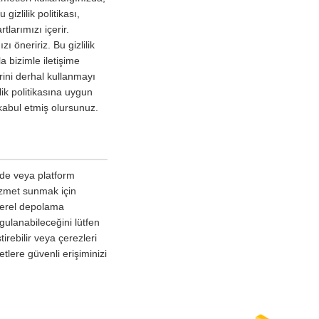
gizlilik politikası,
tlarımızı içerir.
 öneririz. Bu gizlilik
a bizimle iletişime
erini derhal kullanmayı
lik politikasına uygun
kabul etmiş olursunuz.
izde veya platform
hizmet sunmak için
 yerel depolama
ygulanabileceğini lütfen
irebilir veya çerezleri
tlere güvenli erişiminizi