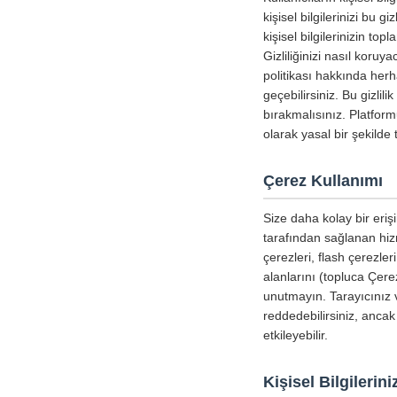
kişisel bilgilerinizi bu g
kişisel bilgilerinizin to
Gizliliğinizi nasıl koru
politikası hakkında herha
geçebilirsiniz. Bu gizlil
bırakmalısınız. Platform
olarak yasal bir şekild
Çerez Kullanımı
Size daha kolay bir erişi
tarafından sağlanan hizm
çerezleri, flash çerezle
alanlarını (topluca Çerez
unutmayın. Tarayıcınız v
reddedebilirsiniz, ancak
etkileyebilir.
Kişisel Bilgileri