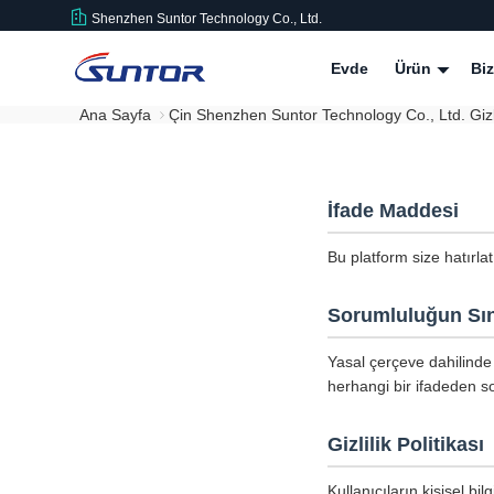
Shenzhen Suntor Technology Co., Ltd.
Evde
Ürün
Bi
Ana Sayfa
Çin Shenzhen Suntor Technology Co., Ltd. Gizlil
İfade Maddesi
Bu platform size hatırla
Sorumluluğun Sın
Yasal çerçeve dahilinde 
herhangi bir ifadeden so
Gizlilik Politikası
Kullanıcıların kişisel b