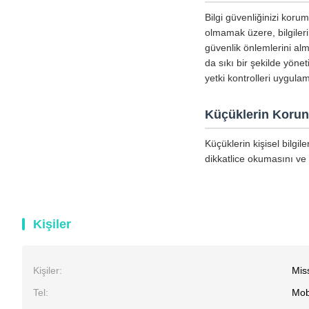
Bilgi güvenliğinizi koru
olmamak üzere, bilgiler
güvenlik önlemlerini alm
da sıkı bir şekilde yöne
yetki kontrolleri uygula
Küçüklerin Koru
Küçüklerin kişisel bilgi
dikkatlice okumasını ve 
Kişiler
Kişiler:
Mis
Tel:
Mob