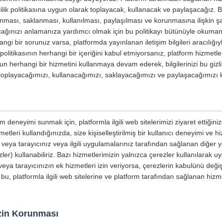
izlilik politikasına uygun olarak toplayacak, kullanacak ve paylaşacağız. Bu 
planması, saklanması, kullanılması, paylaşılması ve korunmasına ilişkin şar
yacağınızı anlamanıza yardımcı olmak için bu politikayı bütünüyle okumanızı
ngi bir sorunuz varsa, platformda yayınlanan iletişim bilgileri aracılığıyl
ik politikasının herhangi bir içeriğini kabul etmiyorsanız, platform hizmetl
un herhangi bir hizmetini kullanmaya devam ederek, bilgilerinizi bu gizli
e toplayacağımızı, kullanacağımızı, saklayacağımızı ve paylaşacağımızı 
m deneyimi sunmak için, platformla ilgili web sitelerimizi ziyaret ettiğin
etleri kullandığınızda, size kişiselleştirilmiş bir kullanıcı deneyimi ve 
ri veya tarayıcınız veya ilgili uygulamalarınız tarafından sağlanan diğer
ler) kullanabiliriz. Bazı hizmetlerimizin yalnızca çerezler kullanılarak u
eya tarayıcınızın ek hizmetleri izin veriyorsa, çerezlerin kabulünü değişt
 bu, platformla ilgili web sitelerine ve platform tarafından sağlanan hizme
nizin Korunması