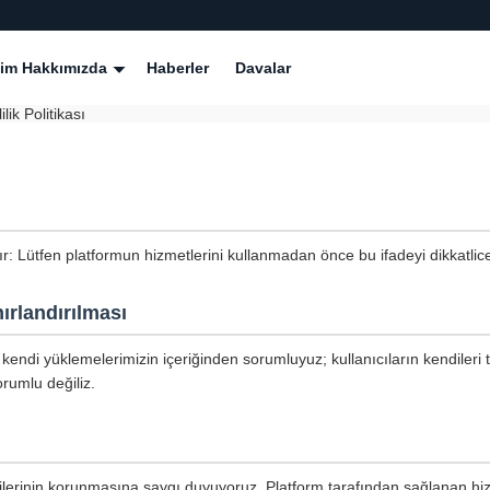
zim Hakkımızda
Haberler
Davalar
ik Politikası
tır: Lütfen platformun hizmetlerini kullanmadan önce bu ifadeyi dikkatli
ırlandırılması
kendi yüklemelerimizin içeriğinden sorumluyuz; kullanıcıların kendileri 
rumlu değiliz.
ilgilerinin korunmasına saygı duyuyoruz. Platform tarafından sağlanan hiz