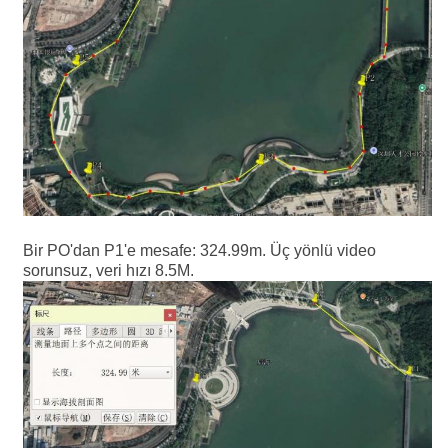
Bir PO'dan P1'e mesafe: 324.99m. Üç yönlü video
sorunsuz, veri hızı 8.5M.