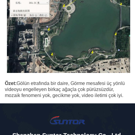
Özet:
Gölün etrafında bir daire, Görme mesafesi üç yönlü
videoyu engelleyen birkaç ağaçla çok pürüzsüzdür,
mozaik fenomeni yok, gecikme yok, video iletimi çok iyi.