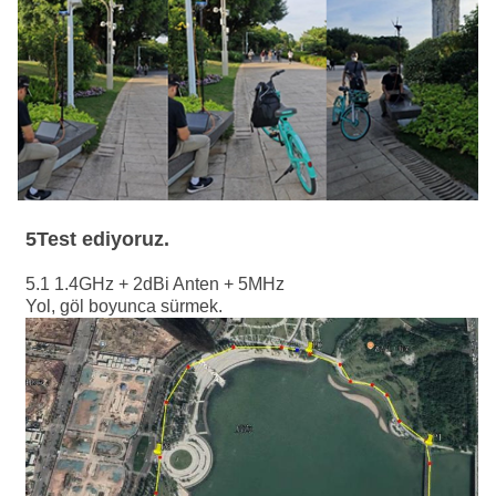
5
Test ediyoruz.
5.1 1.4GHz + 2dBi Anten + 5MHz
Yol, göl boyunca sürmek.