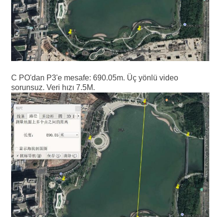
C PO'dan P3'e mesafe: 690.05m. Üç yönlü video
sorunsuz. Veri hızı 7.5M.