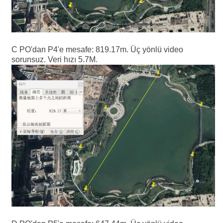
C PO'dan P4'e mesafe: 819.17m. Üç yönlü video
sorunsuz. Veri hızı 5.7M.