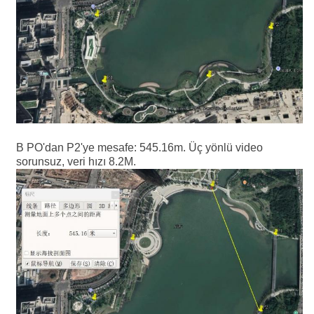
B PO'dan P2'ye mesafe: 545.16m. Üç yönlü video
sorunsuz, veri hızı 8.2M.