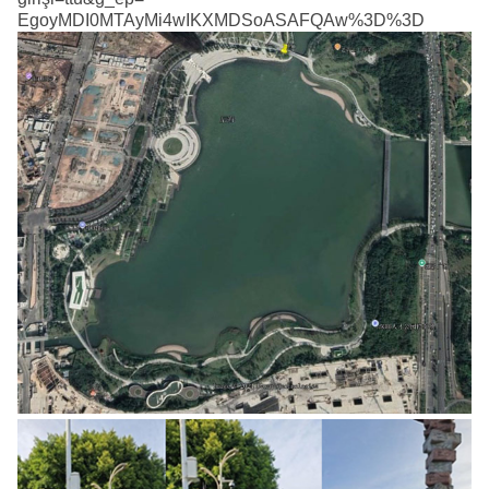
EgoyMDI0MTAyMi4wIKXMDSoASAFQAw%3D%3D