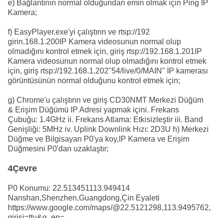
e) Bağlantının normal olduğundan emin olmak için Ping IP
Kamera;
f) EasyPlayer.exe'yi çalıştırın ve rtsp://192
girin.168.1.200IP Kamera videosunun normal olup
olmadığını kontrol etmek için, giriş rtsp://192.168.1.201IP
Kamera videosunun normal olup olmadığını kontrol etmek
için, giriş rtsp://192.168.1.202"54/live/0/MAIN" IP kamerası
görüntüsünün normal olduğunu kontrol etmek için;
g) Chrome'u çalıştırın ve giriş CD30NMT Merkezi Düğüm
& Erişim Düğümü IP Adresi yapmak için
i. Frekans
Çubuğu: 1.4GHz ii. Frekans Atlama: Etkisizleştir iii. Band
Genişliği: 5MHz iv. Uplink Downlink Hızı: 2D3U h) Merkezi
Düğme ve Bilgisayarı P0'ya koy,IP Kamera ve Erişim
Düğmesini P0'dan uzaklaştır;
4Çevre
P0 Konumu: 22.513451113.949414
Nanshan,Shenzhen,Guangdong,Çin Eyaleti
https://www.google.com/maps/@22.5121298,113.9495762,1
girişi=ttu&g_ep=