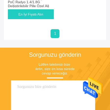
PoC Radyo 1.4/1.8G
Değiştirilebilir Pille Özel Ağ
En İyi Fiyatı Alın
1
Sorgunuzu gönderin
Lütfen talebinizi bize 
iletin, size en kısa sürede 
cevap vereceğiz.