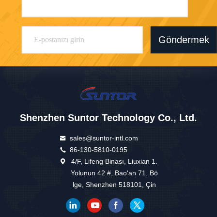
Göndermek
Shenzhen Suntor Technology Co., Ltd.
sales@suntor-intl.com
86-130-5810-0195
4/F, Lifeng Binası, Liuxian 1.
Yolunun 42 #, Bao'an 71. Bö
lge, Shenzhen 518101, Çin