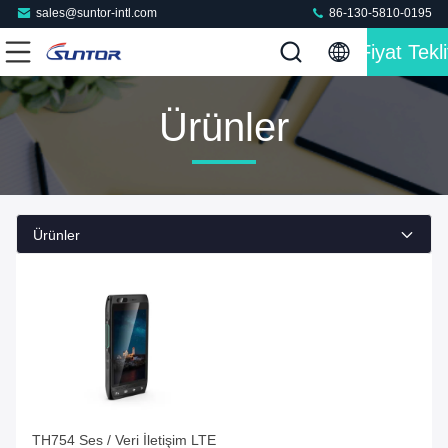
sales@suntor-intl.com
86-130-5810-0195
Fiyat Tekli
Ürünler
Ürünler
TH754 Ses / Veri İletişim LTE