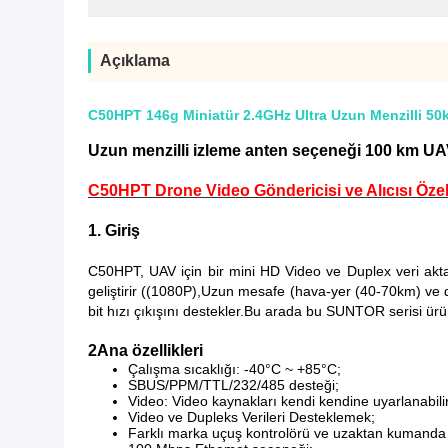
Açıklama
C50HPT 146g Miniatür 2.4GHz Ultra Uzun Menzilli 50
Uzun menzilli izleme anten seçeneği 100 km UAV v
C50HPT Drone Video Göndericisi ve Alıcısı Özel.
1. Giriş
C50HPT, UAV için bir mini HD Video ve Duplex veri akt
geliştirir ((1080P),Uzun mesafe (hava-yer (40-70km) ve dü
bit hızı çıkışını destekler.Bu arada bu SUNTOR serisi ürün
2Ana özellikleri
Çalışma sıcaklığı: -40°C ~ +85°C;
SBUS/PPM/TTL/232/485 desteği;
Video: Video kaynakları kendi kendine uyarlanabili
Video ve Dupleks Verileri Desteklemek;
Farklı marka uçuş kontrolörü ve uzaktan kumanda 