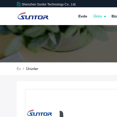
Shenzhen Suntor Technology Co., Ltd.
Evde
Ürün
Bi
Ev
/
Ürünler