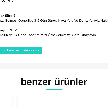
z Var Mı?
dar Sürer?
. Gelmesi Genellikle 3-5 Gün Sürer. Hava Yolu Ve Deniz Yoluyla Nakliy
Uygun Mu?
ildirin Ve Ilk Önce Tasarımımızı Örneklemimize Göre Onaylayın.
hd kablosuz video verici
benzer ürünler