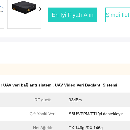
En İyi Fiyatı Alın
Şimdi İle
r UAV veri bağlantı sistemi
,
UAV Video Veri Bağlantı Sistemi
RF gücü:
33dBm
Çift Yönlü Veri:
SBUS/PPM/TTL'yi destekleyin
Net Ağırlık:
TX 146g /RX 146g