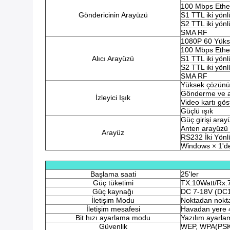
100 Mbps Ether
Göndericinin Arayüzü
S1 TTL iki yönl
S2 TTL iki yönl
SMA RF
1080P 60 Yükse
100 Mbps Ether
Alıcı Arayüzü
S1 TTL iki yönl
S2 TTL iki yönl
SMA RF
Yüksek çözünürl
Gönderme ve al
İzleyici Işık
Video kartı gös
Güçlü ışık
Güç girişi aray
Anten arayüzü 
Arayüz
RS232 İki Yönlü
Windows × 1'de
Başlama saati
25'ler
Güç tüketimi
TX:10Watt/Rx:
Güç kaynağı
DC 7-18V (DC16
İletişim Modu
Noktadan nokta
İletişim mesafesi
Havadan yere 
Bit hızı ayarlama modu
Yazılım ayarla
Güvenlik
WEP, WPA(PSK