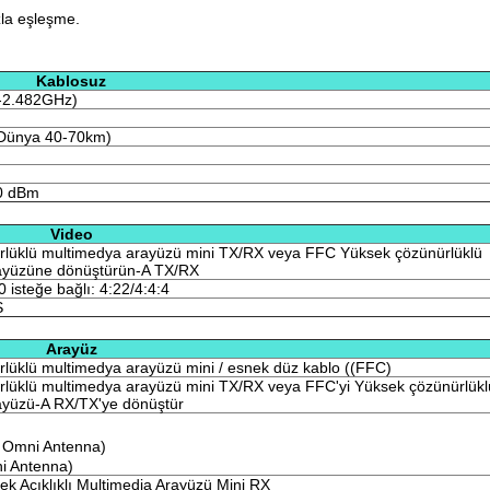
zla eşleşme.
Kablosuz
-2.482GHz)
Dünya 40-70km)
0 dBm
Video
rlüklü multimedya arayüzü mini TX/RX veya FFC Yüksek çözünürlüklü
ayüzüne dönüştürün-A TX/RX
0 isteğe bağlı: 4:22/4:4:4
S
Arayüz
lüklü multimedya arayüzü mini / esnek düz kablo ((FFC)
lüklü multimedya arayüzü mini TX/RX veya FFC'yi Yüksek çözünürlükl
ayüzü-A RX/TX'ye dönüştür
 Omni Antenna)
i Antenna)
k Açıklıklı Multimedia Arayüzü Mini RX