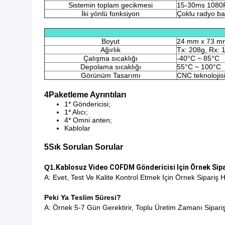
Sistemin toplam gecikmesi
15-30ms 1080
İki yönlü fonksiyon
Çoklu radyo ba
Boyut
24 mm x 73 m
Ağırlık
Tx: 208g, Rx: 
Çalışma sıcaklığı
-40°C ~ 85°C
Depolama sıcaklığı
55°C ~ 100°C
Görünüm Tasarımı
CNC teknolojisi
4Paketleme Ayrıntıları
1* Göndericisi;
1* Alıcı;
4* Omni anten;
Kablolar
5Sık Sorulan Sorular
Q1.
Kablosuz Video COFDM Göndericisi Için Örnek Sipar
A: Evet, Test Ve Kalite Kontrol Etmek Için Örnek Sipariş H
Peki Ya Teslim Süresi?
A: Örnek 5-7 Gün Gerektirir, Toplu Üretim Zamanı Sipariş 