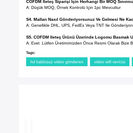
COFDM Ileteç Siparişi Için Herhangi Bir MOQ Sınırını
A: Düşük MOQ, Örnek Kontrolü Için 1pc Mevcuttur
S4. Malları Nasıl Gönderiyorsunuz Ve Gelmesi Ne Ka
A: Genellikle DHL, UPS, FedEx Veya TNT Ile Gönderiyoruz
S5. COFDM Ileteç Ürünü Üzerinde Logomu Basmak 
A: Evet. Lütfen Üretimimizden Önce Resmi Olarak Bize B
Tags:
hd kablosuz video gönderen
video wifi vericisi