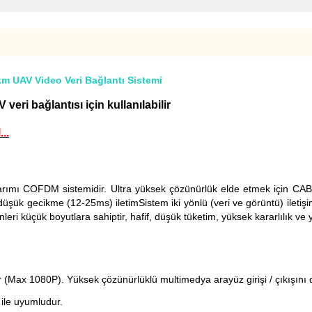
km UAV Video Veri Bağlantı Sistemi
eri bağlantısı için kullanılabilir
..
arımı COFDM sistemidir. Ultra yüksek çözünürlük elde etmek için CAB
şük gecikme (12-25ms) iletimSistem iki yönlü (veri ve görüntü) iletişim
leri küçük boyutlara sahiptir, hafif, düşük tüketim, yüksek kararlılık ve
r (Max 1080P). Yüksek çözünürlüklü multimedya arayüz girişi / çıkışını 
ile uyumludur.