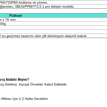
P60/720P60 kodlama ve çözme.
ğlantıları, SBUS/PPM/TTLS 1 pro iletişim modülü.
Fiziksel
m x 76 mm
100g
/ su geçirmez tasarımı olan çift alüminyum alaşımlı kabuk
iş Alabilir Miyim?
oş Geldiniz. Karışık Örnekler Kabul Edilebilir.
Miktarı Için 1-2 Hafta Gerektirir