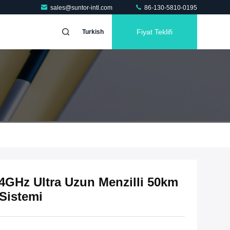
sales@suntor-intl.com
86-130-5810-0195
Fiyat Teklifi
Turkish
4GHz Ultra Uzun Menzilli 50km
 Sistemi