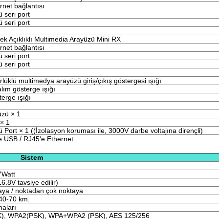
net bağlantısı
ü seri port
ü seri port
k Açıklıklı Multimedia Arayüzü Mini RX
net bağlantısı
ü seri port
ü seri port
üklü multimedya arayüzü giriş/çıkış göstergesi ışığı
ım gösterge ışığı
terge ışığı
üzü × 1
× 1
 Port × 1 ((İzolasyon koruması ile, 3000V darbe voltajına dirençli)
 USB / RJ45'e Ethernet
Sistem
7Watt
.8V tavsiye edilir)
ya / noktadan çok noktaya
40-70 km.
maları
), WPA2(PSK), WPA+WPA2 (PSK), AES 125/256