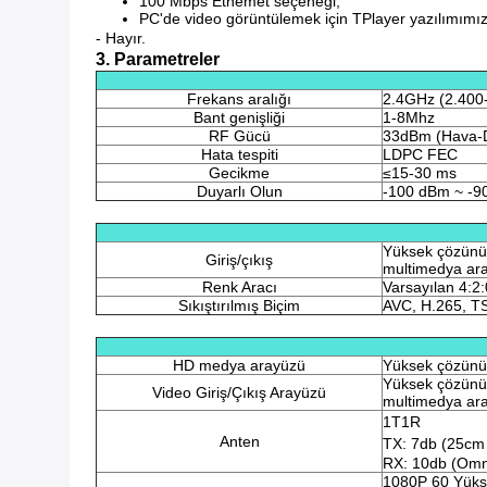
100 Mbps Ethemet seçeneği;
PC'de video görüntülemek için TPlayer yazılımımı
- Hayır.
3. Parametreler
Frekans aralığı
2.4GHz (2.400
Bant genişliği
1-8Mhz
RF Gücü
33dBm (Hava-
Hata tespiti
LDPC FEC
Gecikme
≤15-30 ms
Duyarlı Olun
-100 dBm ~ -9
Yüksek çözünü
Giriş/çıkış
multimedya ar
Renk Aracı
Varsayılan 4:2:
Sıkıştırılmış Biçim
AVC, H.265, T
HD medya arayüzü
Yüksek çözünür
Yüksek çözünür
Video Giriş/Çıkış Arayüzü
multimedya ar
1T1R
Anten
TX: 7db (25cm
RX: 10db (Omn
1080P 60 Yükse