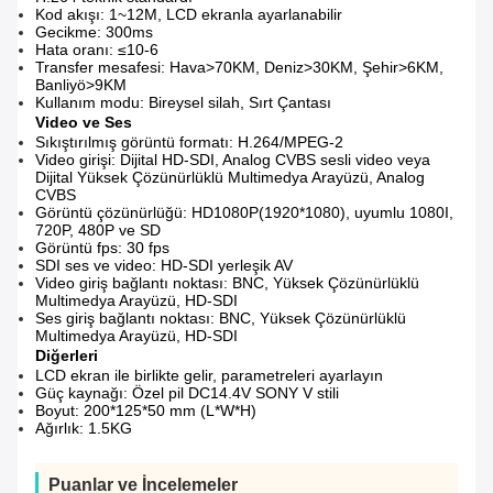
Kod akışı: 1~12M, LCD ekranla ayarlanabilir
Gecikme: 300ms
Hata oranı: ≤10-6
Transfer mesafesi: Hava>70KM, Deniz>30KM, Şehir>6KM,
Banliyö>9KM
Kullanım modu: Bireysel silah, Sırt Çantası
Video ve Ses
Sıkıştırılmış görüntü formatı: H.264/MPEG-2
Video girişi: Dijital HD-SDI, Analog CVBS sesli video veya
Dijital Yüksek Çözünürlüklü Multimedya Arayüzü, Analog
CVBS
Görüntü çözünürlüğü: HD1080P(1920*1080), uyumlu 1080I,
720P, 480P ve SD
Görüntü fps: 30 fps
SDI ses ve video: HD-SDI yerleşik AV
Video giriş bağlantı noktası: BNC, Yüksek Çözünürlüklü
Multimedya Arayüzü, HD-SDI
Ses giriş bağlantı noktası: BNC, Yüksek Çözünürlüklü
Multimedya Arayüzü, HD-SDI
Diğerleri
LCD ekran ile birlikte gelir, parametreleri ayarlayın
Güç kaynağı: Özel pil DC14.4V SONY V stili
Boyut: 200*125*50 mm (L*W*H)
Ağırlık: 1.5KG
Puanlar ve İncelemeler