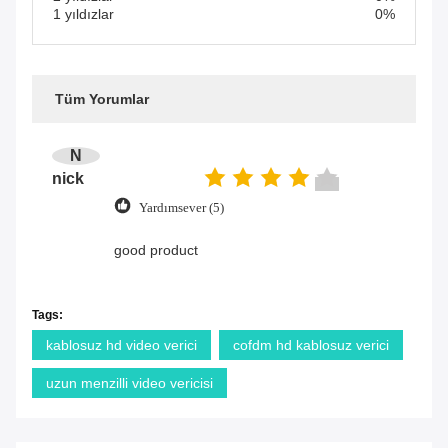
1 yıldızlar
0%
Tüm Yorumlar
N
nick
Yardımsever (5)
good product
Tags:
kablosuz hd video verici
cofdm hd kablosuz verici
uzun menzilli video vericisi