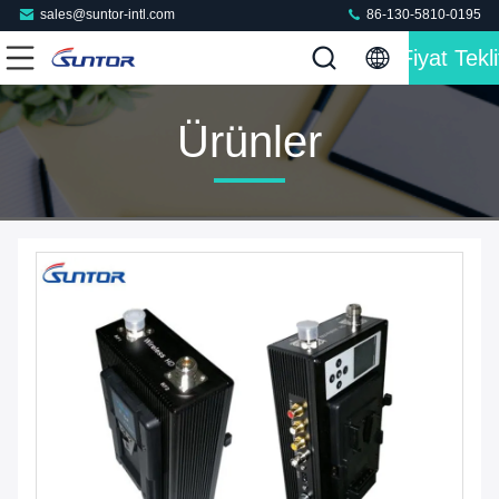
sales@suntor-intl.com
86-130-5810-0195
Fiyat Tekli
Ürünler