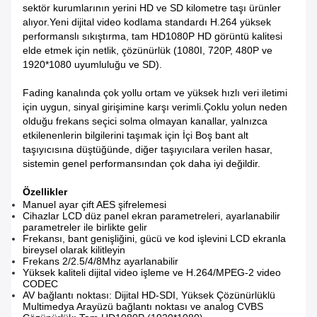
sektör kurumlarının yerini HD ve SD kilometre taşı ürünler
alıyor.Yeni dijital video kodlama standardı H.264 yüksek
performanslı sıkıştırma, tam HD1080P HD görüntü kalitesi
elde etmek için netlik, çözünürlük (1080I, 720P, 480P ve
1920*1080 uyumluluğu ve SD).
Fading kanalında çok yollu ortam ve yüksek hızlı veri iletimi
için uygun, sinyal girişimine karşı verimli.Çoklu yolun neden
olduğu frekans seçici solma olmayan kanallar, yalnızca
etkilenenlerin bilgilerini taşımak için İçi Boş bant alt
taşıyıcısına düştüğünde, diğer taşıyıcılara verilen hasar,
sistemin genel performansından çok daha iyi değildir.
Özellikler
Manuel ayar çift AES şifrelemesi
Cihazlar LCD düz panel ekran parametreleri, ayarlanabilir
parametreler ile birlikte gelir
Frekansı, bant genişliğini, gücü ve kod işlevini LCD ekranla
bireysel olarak kilitleyin
Frekans 2/2.5/4/8Mhz ayarlanabilir
Yüksek kaliteli dijital video işleme ve H.264/MPEG-2 video
CODEC
AV bağlantı noktası: Dijital HD-SDI, Yüksek Çözünürlüklü
Multimedya Arayüzü bağlantı noktası ve analog CVBS