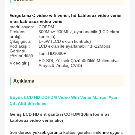
Vurgulamak:
video wifi verici
,
hd kablosuz video verici
,
nlos kablosuz video verici
modülasyon:
COFDM
Frekans
300Mhz~900Mhz, ayarlanabilir (LCD ekran
aralığı:
kontrolü)
Çıkış gücü:
1~5W (LCD ekran kontrolü)
Kod akışı::
LCD ekran ile ayarlanabilir 1~12Mbps
Görüntü
Tam HD1080P
çözünürlüğü:
HD-SDI, Yüksek Çözünürlüklü Multimedya
Video girişi:
Arayüzü, Analog CVBS
Açıklama
Büyük LCD HD COFDM Video Wifi Verici Manuel Ayar
Çift AES Şifreleme
Geniş LCD HD sırt çantası COFDM 10km los nlos
kablosuz video verici alıcı
Son derece yüksek görüntü kalitesi gereksinimlerine uygun,