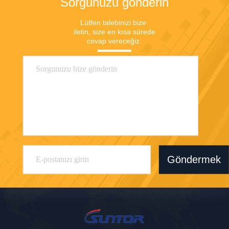
Sorgunuzu gönderin
Lütfen talebinizi bize 
iletin, size en kısa sürede 
cevap vereceğiz.
Göndermek