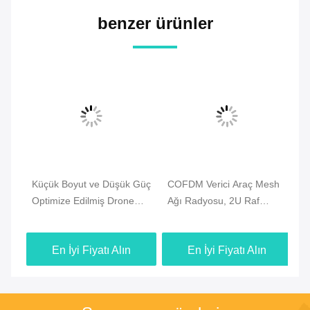
benzer ürünler
Küçük Boyut ve Düşük Güç
COFDM Verici Araç Mesh
Ad
Optimize Edilmiş Drone
Ağı Radyosu, 2U Raf
Üz
u
Mesh Radyo, Hızlı
Montajı, Merkezi Ağ Geçidi
İl
Kurulum ve Uzun Menzilli
Olmadan Kablosuz İletişimi
Ko
En İyi Fiyatı Alın
En İyi Fiyatı Alın
Drone Bağlantısı ile
Destekler