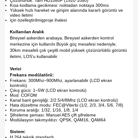
Çözünürlük: Tam HD1080P (1920*1080)
Kısa kodlama gecikmesi: noktadan noktaya 300ms
Yüksek hızlı hareket ve girişim alanında kararlı görüntü ve
video iletimi
için özelleştirilmiş
proje ihalesi
Kullanılan Aralık
Bireysel askerden arabaya, Bireysel askerden kontrol
merkezine için kullanılır.Büyük güç mesafesi nedeniyle,
30km mesafeli çok çeşitli mobil yüksek çözünürlüklü görüntü
iletimi, LOS'u kullanabilir.
Verici
Frekans modülatörü
:
Frekans: 300Mhz~900Mhz, ayarlanabilir (LCD ekran
kontrolü)
Çıkış gücü: 1~5W (LCD ekran kontrolü)
Mod: COFDM
Kanal bant genişliği: 2/2.5/4/8Mhz (LCD ekran kontrolü)
Hata düzeltme modu: FEC@Viterbi (1/2, 2/3, 3/4, 5/6, 7/8)
Koruma aralığı: 1/32, 1/16, 1/8, 1/4
Şifreleme şeması: Manuel AES çift şifreleme
Modülasyon takımyıldızı: QPSK, QAM16, QAM64
Sistem:
H.264 teknik standardı