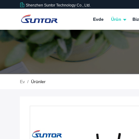
Shenzhen Suntor Technology Co., Ltd.
Evde
Ürün
Bi
Ev
/
Ürünler