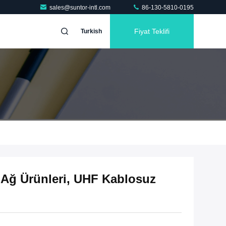
sales@suntor-intl.com
86-130-5810-0195
Fiyat Teklifi
Turkish
z Ağ Ürünleri, UHF Kablosuz