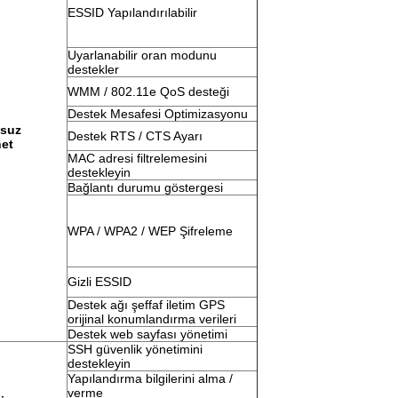
ESSID Yapılandırılabilir
Uyarlanabilir oran modunu
destekler
WMM / 802.11e QoS desteği
Destek Mesafesi Optimizasyonu
osuz
Destek RTS / CTS Ayarı
net
MAC adresi filtrelemesini
destekleyin
Bağlantı durumu göstergesi
WPA / WPA2 / WEP Şifreleme
Gizli ESSID
Destek ağı şeffaf iletim GPS
orijinal konumlandırma verileri
Destek web sayfası yönetimi
SSH güvenlik yönetimini
destekleyin
Yapılandırma bilgilerini alma /
verme