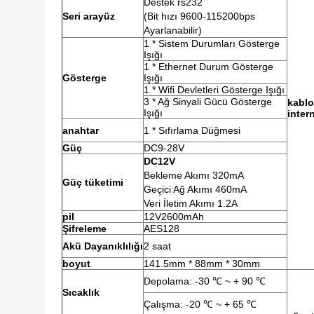
Destek rs232
Seri arayüz
(Bit hızı 9600-115200bps
Ayarlanabilir)
1 * Sistem Durumları Gösterge
Işığı
1 * Ethernet Durum Gösterge
Gösterge
Işığı
1 * Wifi Devletleri Gösterge Işığı
3 * Ağ Sinyali Gücü Gösterge
kabl
Işığı
inter
anahtar
1 * Sıfırlama Düğmesi
Güç
DC9-28V
DC12V
Bekleme Akımı 320mA
Güç tüketimi
Geçici Ağ Akımı 460mA
Veri İletim Akımı 1.2A
pil
12V2600mAh
Şifreleme
AES128
Akü Dayanıklılığı
2 saat
boyut
141.5mm * 88mm * 30mm
Depolama: -30 ℃ ~ + 90 ℃
Sıcaklık
Çalışma: -20 ℃ ~ + 65 ℃