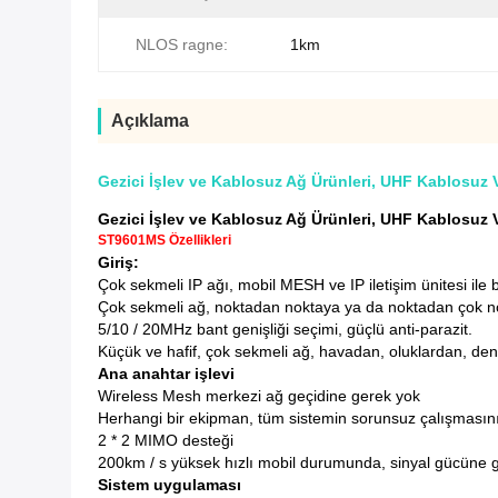
NLOS ragne:
1km
Açıklama
Gezici İşlev ve Kablosuz Ağ Ürünleri, UHF Kablosuz V
Gezici İşlev ve Kablosuz Ağ Ürünleri, UHF Kablosuz V
ST9601MS Özellikleri
Giriş:
Çok sekmeli IP ağı, mobil MESH ve IP iletişim ünitesi ile b
Çok sekmeli ağ, noktadan noktaya ya da noktadan çok nokta
5/10 / 20MHz bant genişliği seçimi, güçlü anti-parazit.
Küçük ve hafif, çok sekmeli ağ, havadan, oluklardan, deni
Ana anahtar işlevi
Wireless Mesh merkezi ağ geçidine gerek yok
Herhangi bir ekipman, tüm sistemin sorunsuz çalışmasını sa
2 * 2 MIMO desteği
200km / s yüksek hızlı mobil durumunda, sinyal gücüne göre
Sistem uygulaması