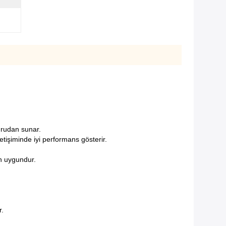
oğrudan sunar.
tişiminde iyi performans gösterir.
in uygundur.
r.