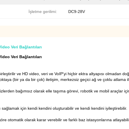
İşletme gerilimi:
DC9-28V
ideo Veri Bağlantıları
ideo Veri Bağlantıları
irleştirilir ve HD video, veri ve VoIP'yi hiçbir ektra altyapısı olmadan d
ya (bir ya da bir çok) iletişim, merkezsiz geçici ağ ve çoklu atlama ile
zlerden bağımsız olarak elle taşıma görevi, robotik ve mobil araçlar iç
ğlamak için kendi kendini oluşturabilir ve kendi kendini iyileştirebilir.
 otomatik olarak karar verebilir ve farklı baz istasyonlarına atlayabili