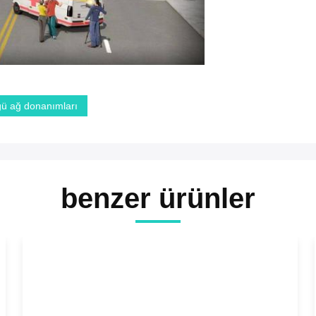
rgü ağ donanımları
benzer ürünler