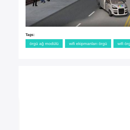
Tags:
örgü ağ modülü
wifi ekipmanları örgü
wifi ö