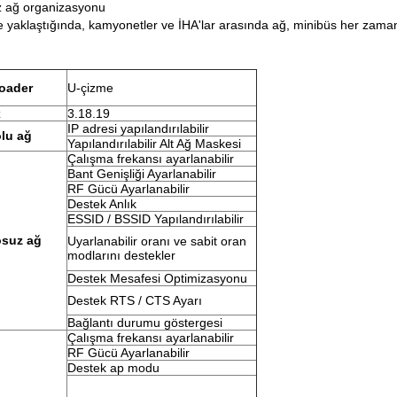
suz ağ organizasyonu
ine yaklaştığında, kamyonetler ve İHA'lar arasında ağ, minibüs her zama
oader
U-çizme
x
3.18.19
IP adresi yapılandırılabilir
lu ağ
Yapılandırılabilir Alt Ağ Maskesi
Çalışma frekansı ayarlanabilir
Bant Genişliği Ayarlanabilir
RF Gücü Ayarlanabilir
Destek Anlık
ESSID / BSSID Yapılandırılabilir
osuz ağ
Uyarlanabilir oranı ve sabit oran
modlarını destekler
Destek Mesafesi Optimizasyonu
Destek RTS / CTS Ayarı
Bağlantı durumu göstergesi
Çalışma frekansı ayarlanabilir
RF Gücü Ayarlanabilir
Destek ap modu