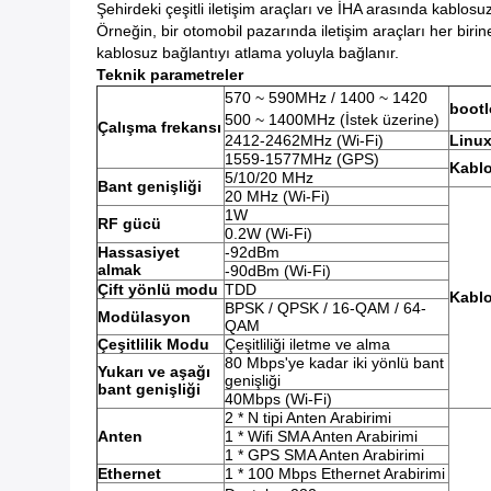
Şehirdeki çeşitli iletişim araçları ve İHA arasında kablo
Örneğin, bir otomobil pazarında iletişim araçları her bir
kablosuz bağlantıyı atlama yoluyla bağlanır.
Teknik parametreler
570 ~ 590MHz / 1400 ~ 1420
bootl
500 ~ 1400MHz (İstek üzerine)
Çalışma frekansı
2412-2462MHz (Wi-Fi)
Linu
1559-1577MHz (GPS)
Kablo
5/10/20 MHz
Bant genişliği
20 MHz (Wi-Fi)
1W
RF gücü
0.2W (Wi-Fi)
Hassasiyet
-92dBm
almak
-90dBm (Wi-Fi)
Çift yönlü modu
TDD
Kabl
BPSK / QPSK / 16-QAM / 64-
Modülasyon
QAM
Çeşitlilik Modu
Çeşitliliği iletme ve alma
80 Mbps'ye kadar iki yönlü bant
Yukarı ve aşağı
genişliği
bant genişliği
40Mbps (Wi-Fi)
2 * N tipi Anten Arabirimi
Anten
1 * Wifi SMA Anten Arabirimi
1 * GPS SMA Anten Arabirimi
Ethernet
1 * 100 Mbps Ethernet Arabirimi