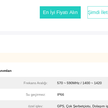
En İyi Fiyatı Alın
Şimdi İle
nımları
Frekans Aralığı:
570 ~ 590MHz / 1400 ~ 1420
Su geçirmez:
IP66
özel işlev:
GPS, Çok Şerbetçiotu, Dolaşım iş