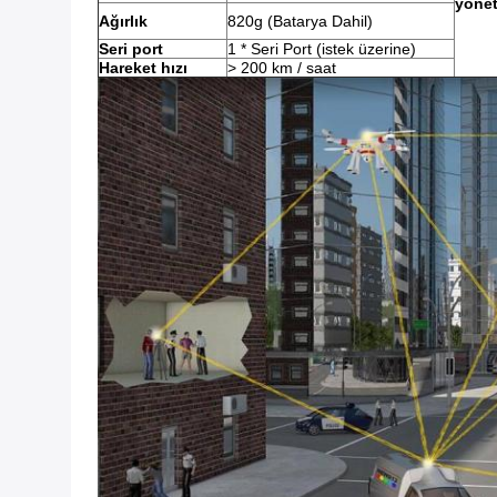
yöne
Ağırlık
820g (Batarya Dahil)
Seri port
1 * Seri Port (istek üzerine)
Hareket hızı
> 200 km / saat