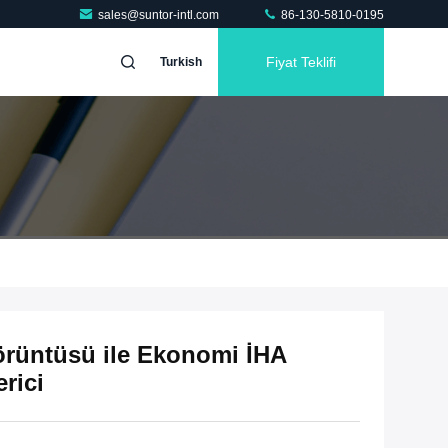
sales@suntor-intl.com
86-130-5810-0195
Fiyat Teklifi
Turkish
örüntüsü ile Ekonomi İHA
rici