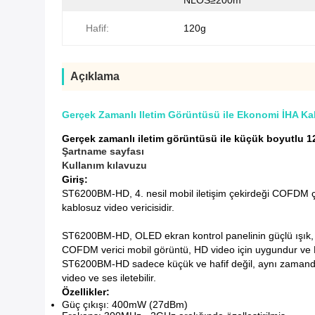
NLOS≥200m
Hafif:
120g
Açıklama
Gerçek Zamanlı Iletim Görüntüsü ile Ekonomi İHA Ka
Gerçek zamanlı iletim görüntüsü ile küçük boyutlu 1
Şartname sayfası
Kullanım kılavuzu
Giriş:
ST6200BM-HD, 4. nesil mobil iletişim çekirdeği COFDM çok
kablosuz video vericisidir.
ST6200BM-HD, OLED ekran kontrol panelinin güçlü ışık, dü
COFDM verici mobil görüntü, HD video için uygundur ve NL
ST6200BM-HD sadece küçük ve hafif değil, aynı zamanda iy
video ve ses iletebilir.
Özellikler:
Güç çıkışı: 400mW (27dBm)