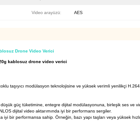
Video arayüzü:
AES
blosuz Drone Video Verici
20g kablosuz drone video verici
lu taşıyıcı modülasyon teknolojisine ve yüksek verimli yenilikçi H.26
şük güç tüketimine, entegre dijital modülasyonuna, birleşik ses ve vid
OS dijital video aktarımında iyi bir performans sergiler.
i bir performansa sahip. Örneğin, bazı yapı taşları veya yüksek hızlı 