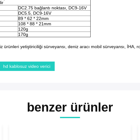
lir
DC2.75 bağlantı noktası, DC9-16V
DC5.5, DC9-16V
89 * 62 * 22mm
108 * 88 * 21mm
120g
170g
rünleri yetiştiriciliği sürveyansı, deniz aracı mobil sürveyansı, İHA, r
hd kablosuz video verici
benzer ürünler