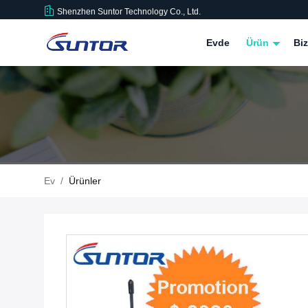
Shenzhen Suntor Technology Co., Ltd.
Evde
Ürün
Bi
Ev
/
Ürünler