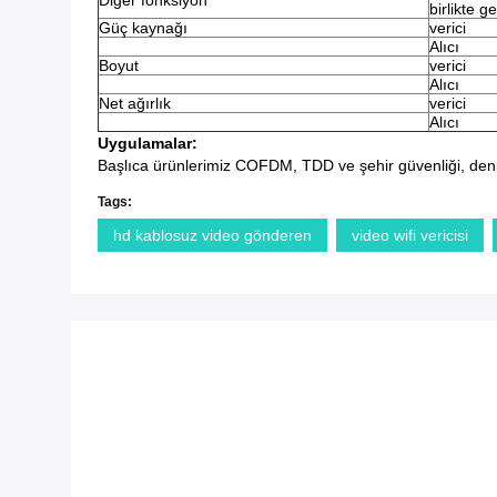
Diğer fonksiyon
birlikte ge
Güç kaynağı
verici
Alıcı
Boyut
verici
Alıcı
Net ağırlık
verici
Alıcı
Uygulamalar:
Başlıca ürünlerimiz COFDM, TDD ve şehir güvenliği, deniz ü
Tags:
hd kablosuz video gönderen
video wifi vericisi