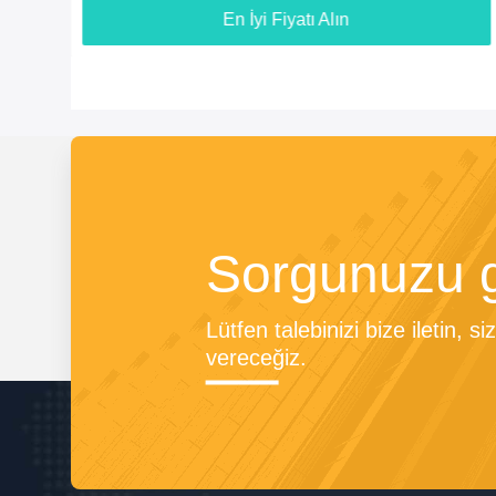
En İyi Fiyatı Alın
Sorgunuzu 
Lütfen talebinizi bize iletin, 
vereceğiz.