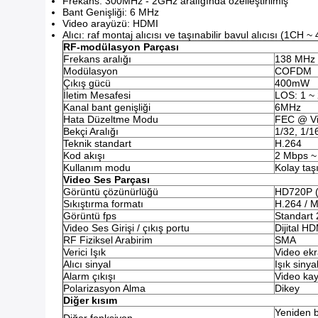
Frekans: 300MHz - 2GHz aralığında özelleştirilmiş
Bant Genişliği: 6 MHz
Video arayüzü: HDMI
Alıcı: raf montaj alıcısı ve taşınabilir bavul alıcısı (1CH ~
RF-modülasyon Parçası
Frekans aralığı
138 MHz ~ 
Modülasyon
COFDM
Çıkış gücü
400mW
İletim Mesafesi
LOS: 1 ~
Kanal bant genişliği
6MHz
Hata Düzeltme Modu
FEC @ Vit
Bekçi Aralığı
1/32, 1/16
Teknik standart
H.264
Kod akışı
2 Mbps ~
Kullanım modu
Kolay taş
Video Ses Parçası
Görüntü çözünürlüğü
HD720P (
Sıkıştırma formatı
H.264 / 
Görüntü fps
Standart 
Video Ses Girişi / çıkış portu
Dijital H
RF Fiziksel Arabirim
SMA
Verici Işık
Video ekra
Alıcı sinyal
Işık sinya
Alarm çıkışı
Video kay
Polarizasyon Alma
Dikey
Diğer kısım
Yeniden b