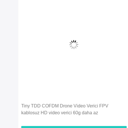
Ekonomi 2.4G 5 km 720 P İHA Drone Video Verici
HDMI Video ve Dubleks Veri Bağlantısı