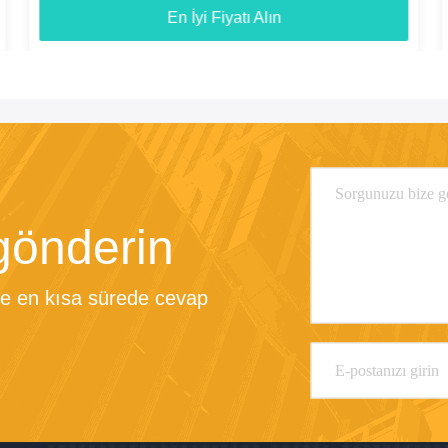
En İyi Fiyatı Alın
gönderin
size en kısa sürede cevap 