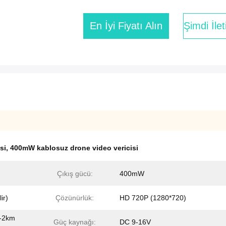
En İyi Fiyatı Alın
Şimdi İle
si
,
400mW kablosuz drone video vericisi
Çıkış gücü:
400mW
ir)
Çözünürlük:
HD 720P (1280*720)
1-2km
Güç kaynağı:
DC 9-16V