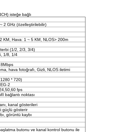
 4CH) isteğe bağlı
2 GHz (özelleştirilebilir)
 2 KM, Hava: 1 ~ 5 KM, NLOS> 200m
erbi (1/2, 2/3, 3/4)
, 1/8, 1/4
 8Mbps
ıma, hava fotoğrafı, Gizli, NLOS iletimi
1280 * 720)
MEG-2
24,50,60 fps
DMI bağlantı noktası
nı, kanal gösterileri
li güçlü gösterir
bı, görüntü kaybı
aşlatma butonu ve kanal kontrol butonu ile