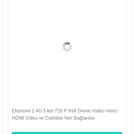
C50HPT 40-70km Mavlink 2.4GHz COFDM UAV
Video Göndericisi Ultra uzun menzilli UP/Downlink