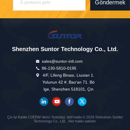
Göndermek
Shenzhen Suntor Technology Co., Ltd.
sales@suntor-intl.com
86-130-5810-0195
4/F, Lifeng Binası, Liuxian 1.
Yolunun 42 #, Bao'an 71. Bö
lge, Shenzhen 518101, Çin
Çin İyi Kalite COFDM Verici Tedarikçi. telif hakkı © 2026 Shenzhen Suntor
Technology Co., Ltd. . Her hakkı saklıdır.