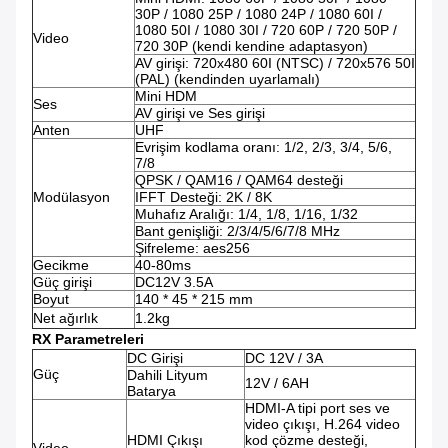
30P / 1080 25P / 1080 24P / 1080 60I /
1080 50I / 1080 30I / 720 60P / 720 50P /
Video
720 30P (kendi kendine adaptasyon)
AV girişi: 720x480 60I (NTSC) / 720x576 50I
(PAL) (kendinden uyarlamalı)
Mini HDM
Ses
AV girişi ve Ses girişi
Anten
UHF
Evrişim kodlama oranı: 1/2, 2/3, 3/4, 5/6,
7/8
QPSK / QAM16 / QAM64 desteği
Modülasyon
IFFT Desteği: 2K / 8K
Muhafız Aralığı: 1/4, 1/8, 1/16, 1/32
Bant genişliği: 2/3/4/5/6/7/8 MHz
Şifreleme: aes256
Gecikme
40-80ms
Güç girişi
DC12V 3.5A
Boyut
140 * 45 * 215 mm
Net ağırlık
1.2kg
RX Parametreleri
DC Girişi
DC 12V / 3A
Güç
Dahili Lityum
12V / 6AH
Batarya
HDMI-A tipi port ses ve
video çıkışı, H.264 video
HDMI Çıkışı
kod çözme desteği,