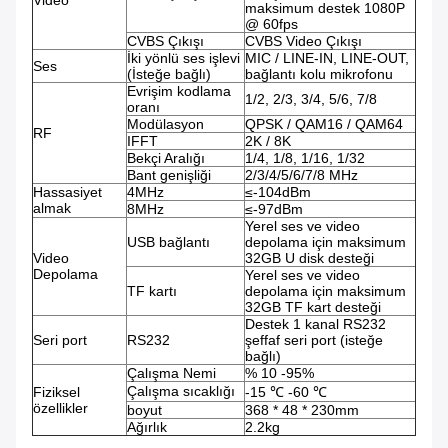
Video
maksimum destek 1080P
@ 60fps
CVBS Çıkışı
CVBS Video Çıkışı
İki yönlü ses işlevi
MIC / LINE-IN, LINE-OUT,
Ses
(İsteğe bağlı)
bağlantı kolu mikrofonu
Evrişim kodlama
1/2, 2/3, 3/4, 5/6, 7/8
oranı
Modülasyon
QPSK / QAM16 / QAM64
RF
IFFT
2K / 8K
Bekçi Aralığı
1/4, 1/8, 1/16, 1/32
Bant genişliği
2/3/4/5/6/7/8 MHz
Hassasiyet
4MHz
≤-104dBm
almak
8MHz
≤-97dBm
Yerel ses ve video
USB bağlantı
depolama için maksimum
Video
32GB U disk desteği
Depolama
Yerel ses ve video
TF kartı
depolama için maksimum
32GB TF kart desteği
Destek 1 kanal RS232
Seri port
RS232
şeffaf seri port (isteğe
bağlı)
Çalışma Nemi
% 10 -95%
Çalışma sıcaklığı
Fiziksel
-15 ℃ -60 ℃
özellikler
boyut
368 * 48 * 230mm
Ağırlık
2.2kg