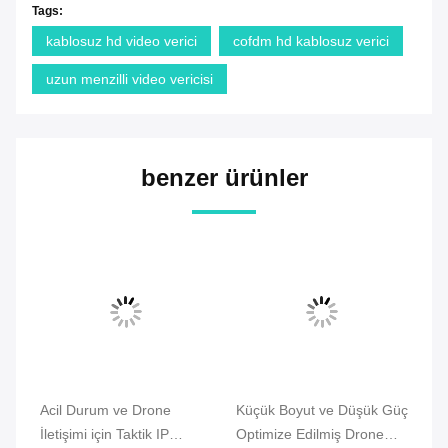
Tags:
kablosuz hd video verici
cofdm hd kablosuz verici
uzun menzilli video vericisi
benzer ürünler
Acil Durum ve Drone
Küçük Boyut ve Düşük Güç
CO
İletişimi için Taktik IP
Optimize Edilmiş Drone
Ağ