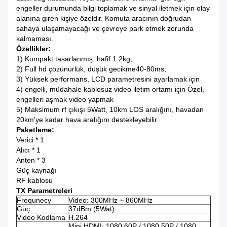
engeller durumunda bilgi toplamak ve sinyal iletmek için olay
alanına giren kişiye özeldir. Komuta aracının doğrudan
sahaya ulaşamayacağı ve çevreye park etmek zorunda
kalmaması.
Özellikler:
1) Kompakt tasarlanmış, hafif 1.2kg;
2) Full hd çözünürlük, düşük gecikme40-80ms;
3) Yüksek performans, LCD parametresini ayarlamak için
4) engelli, müdahale kablosuz video iletim ortamı için Özel,
engelleri aşmak video yapmak
5) Maksimum rf çıkışı 5Watt, 10km LOS aralığını, havadan
20km'ye kadar hava aralığını destekleyebilir.
Paketleme:
Verici * 1
Alıcı * 1
Anten * 3
Güç kaynağı
RF kablosu
TX Parametreleri
Frequnecy
Video: 300MHz ~ 860MHz
Güç
37dBm (5Wat)
Video Kodlama
H.264
Mini HDMI: 1080 60P / 1080 50P / 1080