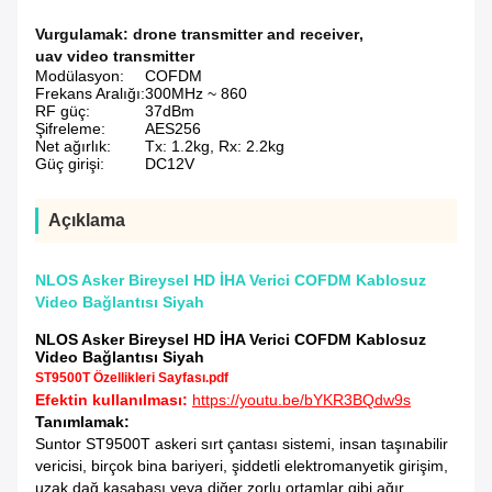
Vurgulamak:
drone transmitter and receiver
,
uav video transmitter
Modülasyon:
COFDM
Frekans Aralığı:
300MHz ~ 860
RF güç:
37dBm
Şifreleme:
AES256
Net ağırlık:
Tx: 1.2kg, Rx: 2.2kg
Güç girişi:
DC12V
Açıklama
NLOS Asker Bireysel HD İHA Verici COFDM Kablosuz
Video Bağlantısı Siyah
NLOS Asker Bireysel HD İHA Verici COFDM Kablosuz
Video Bağlantısı Siyah
ST9500T Özellikleri Sayfası.pdf
Efektin kullanılması:
https://youtu.be/bYKR3BQdw9s
Tanımlamak:
Suntor ST9500T askeri sırt çantası sistemi, insan taşınabilir
vericisi, birçok bina bariyeri, şiddetli elektromanyetik girişim,
uzak dağ kasabası veya diğer zorlu ortamlar gibi ağır