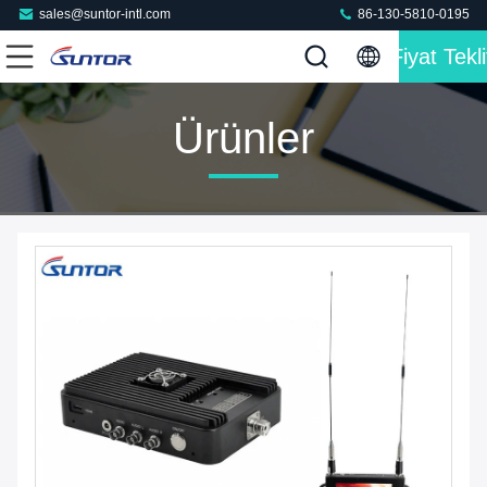
sales@suntor-intl.com
86-130-5810-0195
Fiyat Tekli
Ürünler