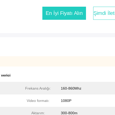
En İyi Fiyatı Alın
Şimdi İle
 verici
Frekans Aralığı:
160-860Mhz
Video formatı:
1080P
Aktarım:
300-800m