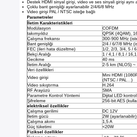
Destek HDMI sinyal girişi, video ve ses sinyali girişi aynı
Çoklu bant genişliği ayarlanabilir 2/4/6/8 MHz
Video girişi PAL / NTSC isteğe bağlı
Parametreler
İletim Karakteristikleri
Modülasyon
COFDM
takımyıldız
QPSK (4QAM), 
Çalışma frekansı
300-900 MHz (ist
Bant genişliği
2/4 / 6/7/8 MHz (i
FEC (ileri hata düzeltme)
1/2, 2/3, 3/4, 5 / 6
Bekçi Aralığı
1 / 4,1 / 8,1 / 16,1
Gecikme
40 ms
İletim Aralığı
2-5 km (NLOS) ~
Veri özellikleri
Mini HDMI (1080P 
Video girişi
(NTSC / PAL…)
Video sıkıştırma
H.264
RF Arayüzü
SMA
Parametre Kontrol Yöntemi
Dijital LED kontro
Şifreleme
256-bit AES (kullan
elektriksel özellikler
Çalışma gerilimi
DC 12V
Iletim gücü
2W (ayarlanabilir)
Çalışma akımı
1,5 A
Güç tüketimi
<20W
Fiziksel özellikler