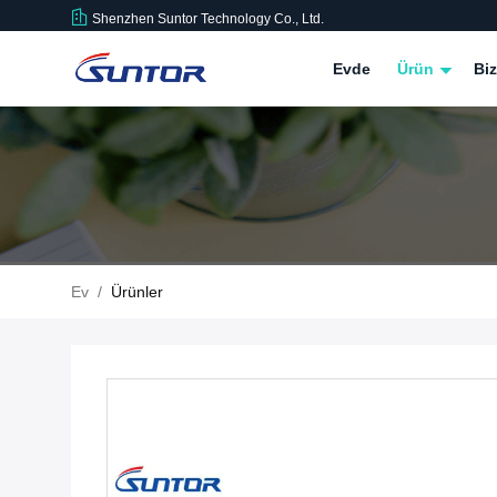
Shenzhen Suntor Technology Co., Ltd.
Evde
Ürün
Bi
Ev
/
Ürünler