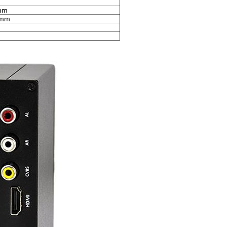
 mm
0mm