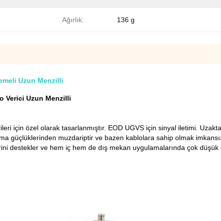
Ağırlık:
136 g
meli Uzun Menzilli
Verici Uzun Menzilli
 için özel olarak tasarlanmıştır. EOD UGVS için sinyal iletimi.
Uzakta
ama güçlüklerinden muzdariptir ve bazen kablolara sahip olmak imkansız
lerini destekler ve hem iç hem de dış mekan uygulamalarında çok düşük g