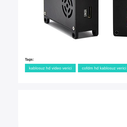
Tags:
kablosuz hd video verici
cofdm hd kablosuz verici