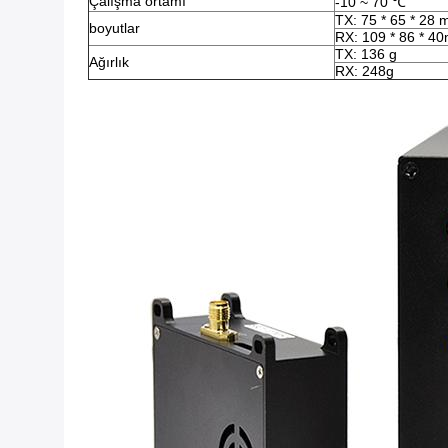
Çalışma ortamı
-10 ~ 70 ℃
TX: 75 * 65 * 28
boyutlar
RX: 109 * 86 * 4
TX: 136 g
Ağırlık
RX: 248g