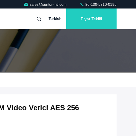
sales@suntor-intl.com
86-130-5810-0195
Fiyat Teklifi
Turkish
Video Verici AES 256