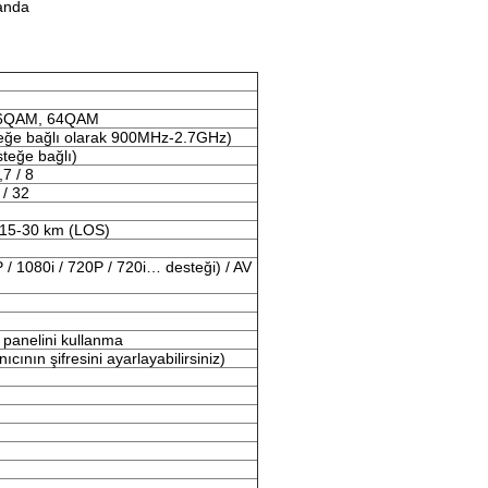
 anda
16QAM, 64QAM
eğe bağlı olarak 900MHz-2.7GHz)
steğe bağlı)
,7 / 8
 / 32
 15-30 km (LOS)
/ 1080i / 720P / 720i… desteği) / AV
l panelini kullanma
ıcının şifresini ayarlayabilirsiniz)